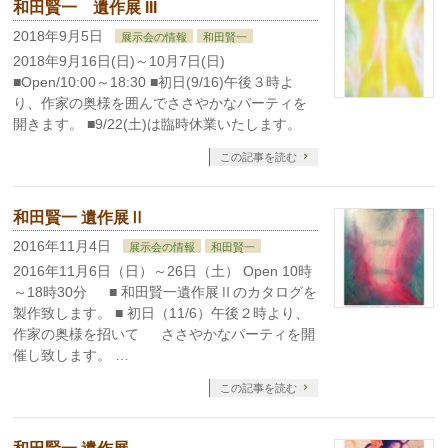
和田賢一 遺作展 III
2018年9月5日
展示会の情報
和田賢一
2018年9月16日(日)～10月7日(日)
■Open/10:00～18:30 ■初日(9/16)午後３時よ
り、作家の奥様を囲んでささやかなパーティを
開きます。 ■9/22(土)は臨時休業いたします。
この記事を読む
和田賢一 遺作展Ⅱ
2016年11月4日
展示会の情報
和田賢一
2016年11月6日（日）～26日（土） Open 10時
～18時30分 ■ 和田賢一遺作展Ⅱのカタログを
製作致します。 ■ 初日（11/6）午後２時より、
作家の奥様を招いて ささやかなパーティを開
催し致します。 …
この記事を読む