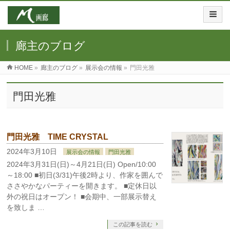
廊主のブログ
HOME
»
廊主のブログ
»
展示会の情報
»
門田光雅
門田光雅
門田光雅 TIME CRYSTAL
2024年3月10日
展示会の情報
門田光雅
2024年3月31日(日)～4月21日(日) Open/10:00
～18:00 ■初日(3/31)午後2時より、作家を囲んで
ささやかなパーティーを開きます。 ■定休日以
外の祝日はオープン！ ■会期中、一部展示替え
を致しま …
この記事を読む